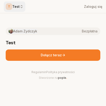
Test
Zaloguj się
T
Adam Zydczyk
Bezpłatna
Test
Dołącz teraz
Regulamin
Polityka prywatności
Stworzone na
pople
.