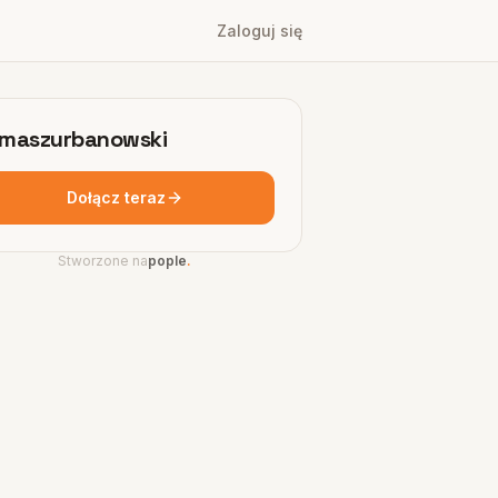
Zaloguj się
maszurbanowski
Dołącz teraz
Stworzone na
pople
.