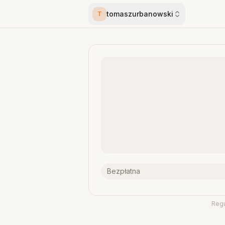
tomaszurbanowski
T
Bezpłatna
Reg