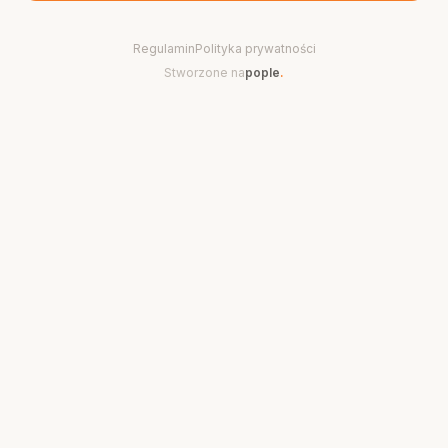
Regulamin
Polityka prywatności
Stworzone na
pople
.