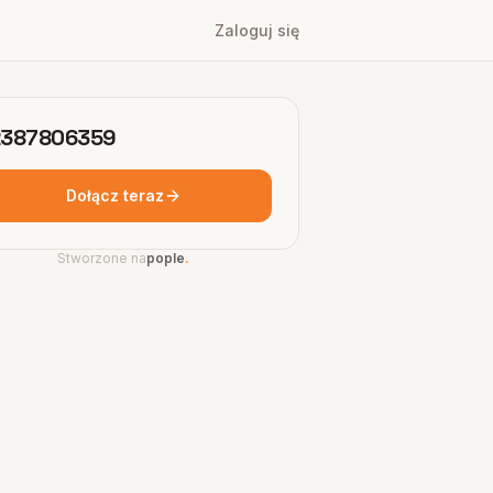
Zaloguj się
2387806359
Dołącz teraz
Stworzone na
pople
.