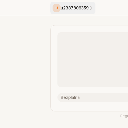
u2387806359
U
Bezpłatna
Reg