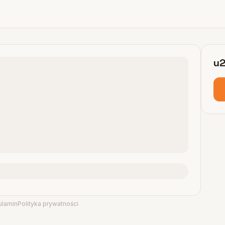
u
ulamin
Polityka prywatności