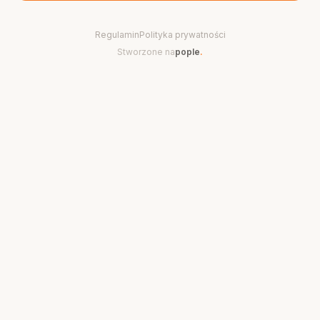
Regulamin
Polityka prywatności
Stworzone na
pople
.