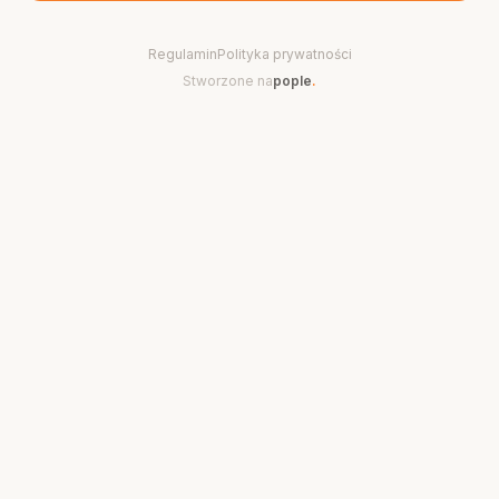
Regulamin
Polityka prywatności
Stworzone na
pople
.