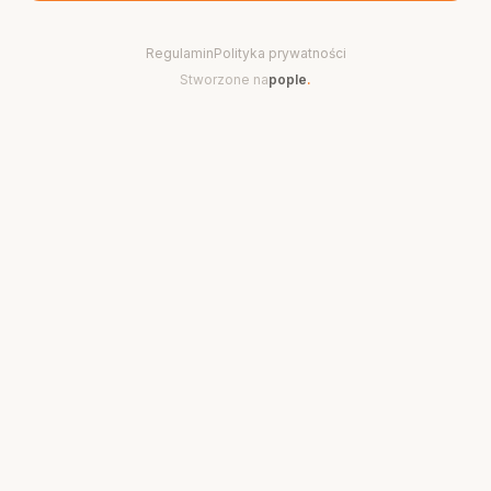
Regulamin
Polityka prywatności
Stworzone na
pople
.