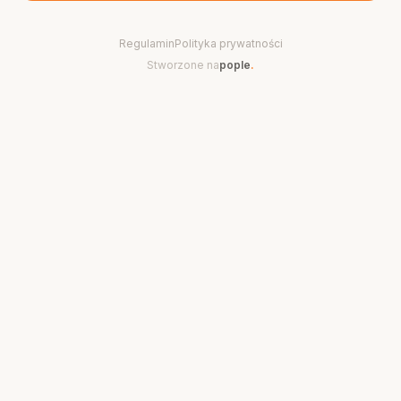
Regulamin
Polityka prywatności
Stworzone na
pople
.