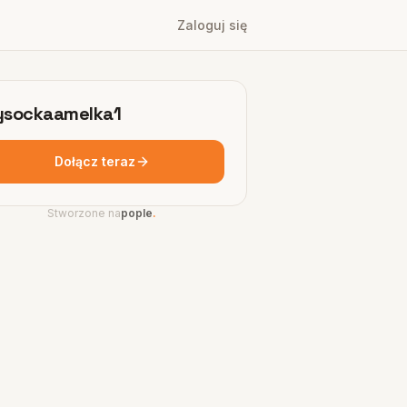
Zaloguj się
sockaamelka1
Dołącz teraz
Stworzone na
pople
.