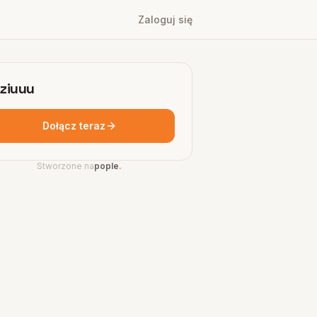
Zaloguj się
ziuuu
Dołącz teraz
Stworzone na
pople
.