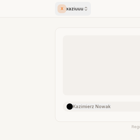
xaziuuu
X
Kazimierz Nowak
Reg