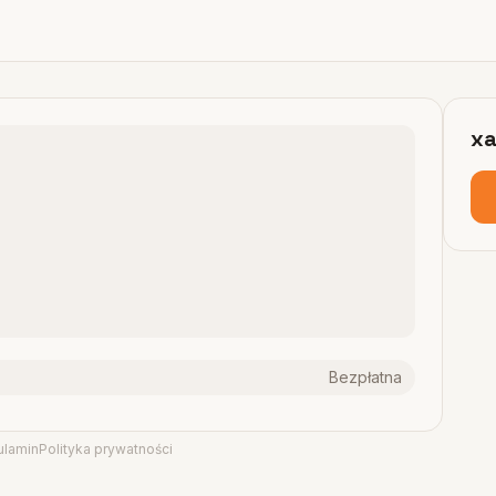
xa
Bezpłatna
ulamin
Polityka prywatności