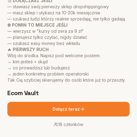
🚀
DOŁĄCZASZ JEŚLI
— stawiasz swój pierwszy sklep dropshippingowy
— masz sklep i utykasz na 10-20k miesięcznie
— szukasz ludzi którzy realnie sprzedają, nie tylko gadają
⛔
POMIŃ TO MIEJSCE JEŚLI
— wierzysz w "kursy od zera za 9 zł"
— planujesz tylko czytać, nigdy działać
— szukasz easy money bez wkładu
🔥
PIERWSZY RUCH
Wbij do środka. Napisz pod welcome postem:
→ kim jesteś + skąd
→ co prowadzisz lub budujesz
→ jeden konkretny problem operatorski
Tak Cię szybciej skierujemy do osób które już to przeszły.
Ecom Vault
Dołącz teraz
18
członków