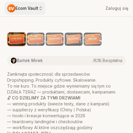
Ecom Vault
Zaloguj się
Bartek Mirek
18
|
Bezpłatna
Zamknięta społeczność dla sprzedawców.
Dropshipping. Produkty cyfrowe. Skalowanie.
To nie kurs. To miejsce gdzie wymieniamy się tym co
DZIAŁA TERAZ — produktami, dostawcami, kampaniami.
🔓
CO DZIELIMY ZA TYMI DRZWIAMI
— winning produkty (świeże testy, dane z kampanii)
— supplierzy z weryfikacji (Chiny / Polska)
— hooki i kreacje konwertujące w 2026
— teardowny landingów i checkoutów
— workflowy AI które oszczędzają godziny