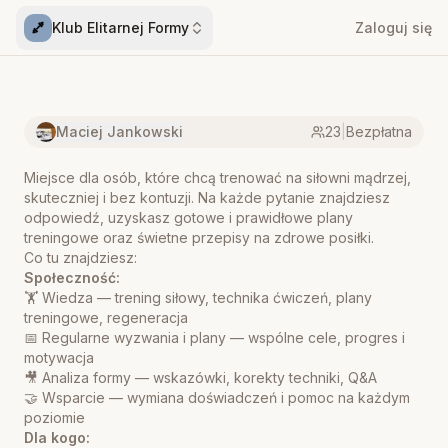
Klub Elitarnej Formy
Zaloguj się
Maciej Jankowski
23
|
Bezpłatna
Miejsce dla osób, które chcą trenować na siłowni mądrzej,
skuteczniej i bez kontuzji. Na każde pytanie znajdziesz
odpowiedź, uzyskasz gotowe i prawidłowe plany
treningowe oraz świetne przepisy na zdrowe posiłki.
Co tu znajdziesz:
Społeczność:
🏋️ Wiedza — trening siłowy, technika ćwiczeń, plany
treningowe, regeneracja
📅 Regularne wyzwania i plany — wspólne cele, progres i
motywacja
🎥 Analiza formy — wskazówki, korekty techniki, Q&A
🤝 Wsparcie — wymiana doświadczeń i pomoc na każdym
poziomie
Dla kogo: