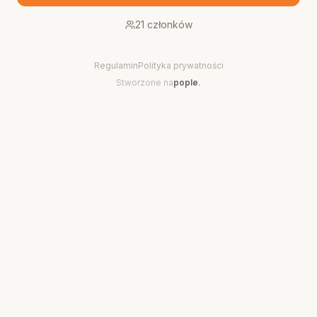
21
członków
Regulamin
Polityka prywatności
Stworzone na
pople
.