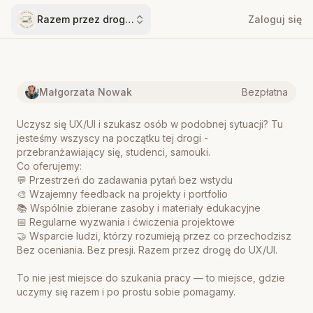
Razem przez drogę do UX/UI
Zaloguj się
Małgorzata Nowak
Bezpłatna
Uczysz się UX/UI i szukasz osób w podobnej sytuacji? Tu
jesteśmy wszyscy na początku tej drogi -
przebranżawiający się, studenci, samouki.
Co oferujemy:
💬 Przestrzeń do zadawania pytań bez wstydu
🎨 Wzajemny feedback na projekty i portfolio
📚 Wspólnie zbierane zasoby i materiały edukacyjne
📅 Regularne wyzwania i ćwiczenia projektowe
🤝 Wsparcie ludzi, którzy rozumieją przez co przechodzisz
Bez oceniania. Bez presji. Razem przez drogę do UX/UI.
To nie jest miejsce do szukania pracy — to miejsce, gdzie
uczymy się razem i po prostu sobie pomagamy.