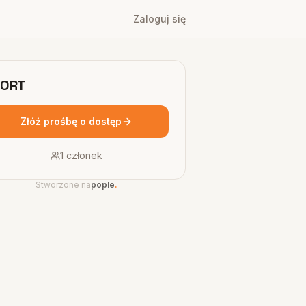
Zaloguj się
PORT
Złóż prośbę o dostęp
1
członek
Stworzone na
pople
.