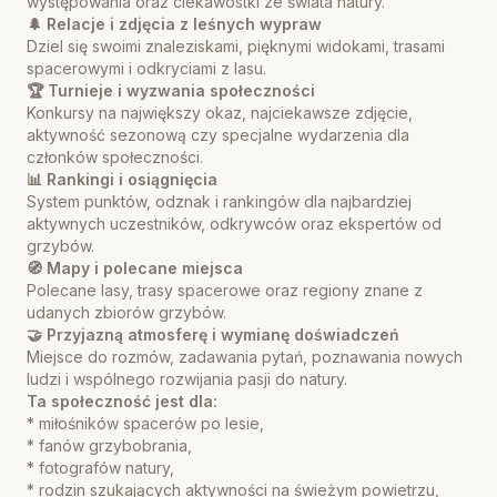
występowania oraz ciekawostki ze świata natury.
🌲 Relacje i zdjęcia z leśnych wypraw
Dziel się swoimi znaleziskami, pięknymi widokami, trasami
spacerowymi i odkryciami z lasu.
🏆 Turnieje i wyzwania społeczności
Konkursy na największy okaz, najciekawsze zdjęcie,
aktywność sezonową czy specjalne wydarzenia dla
członków społeczności.
📊 Rankingi i osiągnięcia
System punktów, odznak i rankingów dla najbardziej
aktywnych uczestników, odkrywców oraz ekspertów od
grzybów.
🧭 Mapy i polecane miejsca
Polecane lasy, trasy spacerowe oraz regiony znane z
udanych zbiorów grzybów.
🤝 Przyjazną atmosferę i wymianę doświadczeń
Miejsce do rozmów, zadawania pytań, poznawania nowych
ludzi i wspólnego rozwijania pasji do natury.
Ta społeczność jest dla:
* miłośników spacerów po lesie,
* fanów grzybobrania,
* fotografów natury,
* rodzin szukających aktywności na świeżym powietrzu,