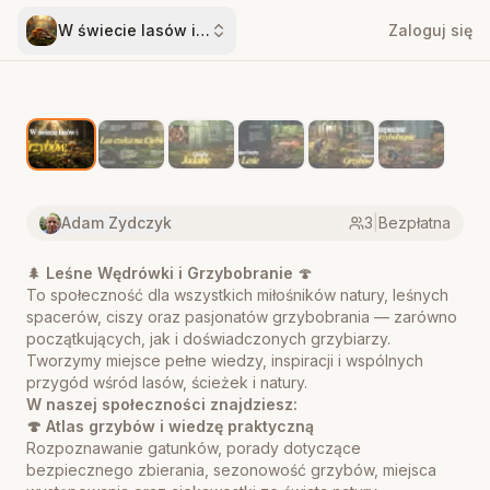
W świecie lasów i grzybów
Zaloguj się
Adam Zydczyk
3
|
Bezpłatna
🌲
Leśne Wędrówki i Grzybobranie
🍄
To społeczność dla wszystkich miłośników natury, leśnych
spacerów, ciszy oraz pasjonatów grzybobrania — zarówno
początkujących, jak i doświadczonych grzybiarzy.
Tworzymy miejsce pełne wiedzy, inspiracji i wspólnych
przygód wśród lasów, ścieżek i natury.
W naszej społeczności znajdziesz:
🍄 Atlas grzybów i wiedzę praktyczną
Rozpoznawanie gatunków, porady dotyczące
bezpiecznego zbierania, sezonowość grzybów, miejsca