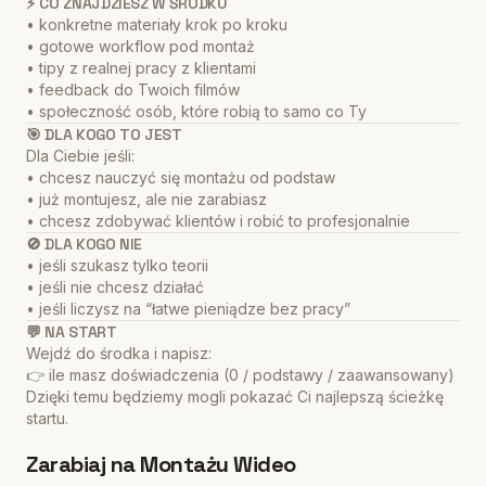
⚡ CO ZNAJDZIESZ W ŚRODKU
• konkretne materiały krok po kroku
• gotowe workflow pod montaż
• tipy z realnej pracy z klientami
• feedback do Twoich filmów
• społeczność osób, które robią to samo co Ty
🎯 DLA KOGO TO JEST
Dla Ciebie jeśli:
• chcesz nauczyć się montażu od podstaw
• już montujesz, ale nie zarabiasz
• chcesz zdobywać klientów i robić to profesjonalnie
🚫 DLA KOGO NIE
• jeśli szukasz tylko teorii
• jeśli nie chcesz działać
• jeśli liczysz na “łatwe pieniądze bez pracy”
💬 NA START
Wejdź do środka i napisz:
👉 ile masz doświadczenia (0 / podstawy / zaawansowany)
Dzięki temu będziemy mogli pokazać Ci najlepszą ścieżkę
startu.
Zarabiaj na Montażu Wideo