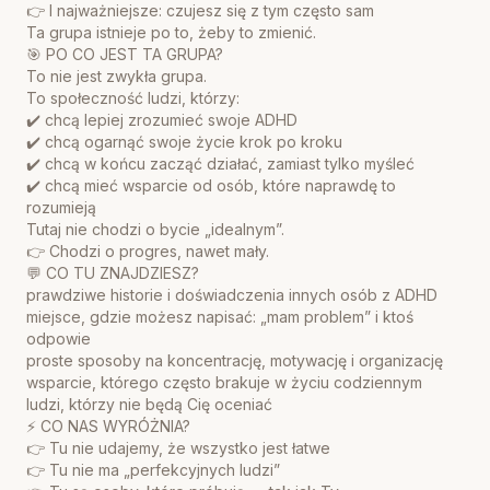
👉 I najważniejsze: czujesz się z tym często sam
Ta grupa istnieje po to, żeby to zmienić.
🎯 PO CO JEST TA GRUPA?
To nie jest zwykła grupa.
To społeczność ludzi, którzy:
✔️ chcą lepiej zrozumieć swoje ADHD
✔️ chcą ogarnąć swoje życie krok po kroku
✔️ chcą w końcu zacząć działać, zamiast tylko myśleć
✔️ chcą mieć wsparcie od osób, które naprawdę to
rozumieją
Tutaj nie chodzi o bycie „idealnym”.
👉 Chodzi o progres, nawet mały.
💬 CO TU ZNAJDZIESZ?
prawdziwe historie i doświadczenia innych osób z ADHD
miejsce, gdzie możesz napisać: „mam problem” i ktoś
odpowie
proste sposoby na koncentrację, motywację i organizację
wsparcie, którego często brakuje w życiu codziennym
ludzi, którzy nie będą Cię oceniać
⚡ CO NAS WYRÓŻNIA?
👉 Tu nie udajemy, że wszystko jest łatwe
👉 Tu nie ma „perfekcyjnych ludzi”