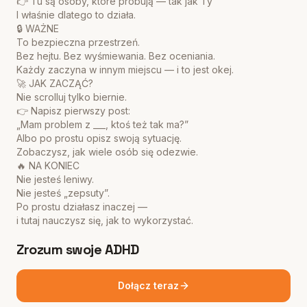
👉 Tu są osoby, które próbują — tak jak Ty
I właśnie dlatego to działa.
🔒 WAŻNE
To bezpieczna przestrzeń.
Bez hejtu. Bez wyśmiewania. Bez oceniania.
Każdy zaczyna w innym miejscu — i to jest okej.
🚀 JAK ZACZĄĆ?
Nie scrolluj tylko biernie.
👉 Napisz pierwszy post:
„Mam problem z ___, ktoś też tak ma?”
Albo po prostu opisz swoją sytuację.
Zobaczysz, jak wiele osób się odezwie.
🔥 NA KONIEC
Nie jesteś leniwy.
Nie jesteś „zepsuty”.
Po prostu działasz inaczej —
i tutaj nauczysz się, jak to wykorzystać.
Zrozum swoje ADHD
Dołącz teraz