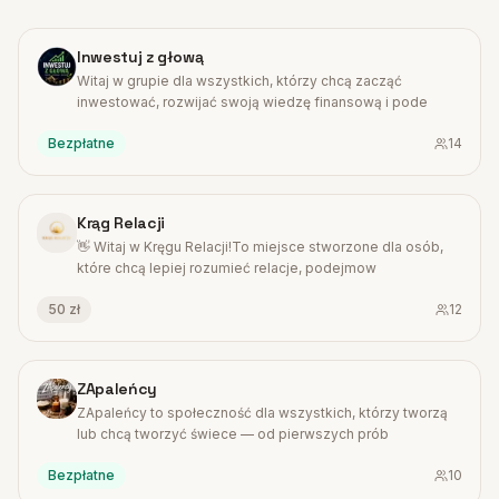
#
7
Inwestuj z głową
Witaj w grupie dla wszystkich, którzy chcą zacząć
inwestować, rozwijać swoją wiedzę finansową i pode
Bezpłatne
14
#
8
Krąg Relacji
👋 Witaj w Kręgu Relacji!To miejsce stworzone dla osób,
które chcą lepiej rozumieć relacje, podejmow
50 zł
12
#
9
ZApaleńcy
ZApaleńcy to społeczność dla wszystkich, którzy tworzą
lub chcą tworzyć świece — od pierwszych prób
Bezpłatne
10