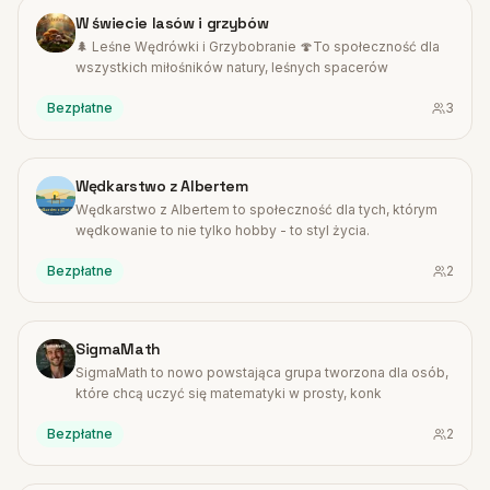
#
14
W świecie lasów i grzybów
🌲 Leśne Wędrówki i Grzybobranie 🍄To społeczność dla
wszystkich miłośników natury, leśnych spacerów
Bezpłatne
3
#
15
Wędkarstwo z Albertem
Wędkarstwo z Albertem to społeczność dla tych, którym
wędkowanie to nie tylko hobby - to styl życia.
Bezpłatne
2
#
16
SigmaMath
SigmaMath to nowo powstająca grupa tworzona dla osób,
które chcą uczyć się matematyki w prosty, konk
Bezpłatne
2