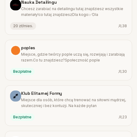
Nauka Detailingu
Chcesz zarabiać na detailingu tutaj znajdziesz wszystkie
materiały!co tutaj znajdzieszDla kogo:✅Dla
20 zł/mies.
38
#
3
poples
Miejsce, gdzie twórcy pople uczą się, rozwijają i zarabiają
razem.Co tu znajdziesz?Społeczność pople
Bezpłatne
30
#
4
Klub Elitarnej Formy
Miejsce dla osób, które chcą trenować na siłowni mądrzej,
skuteczniej i bez kontuzji. Na każde pytan
Bezpłatne
23
#
5