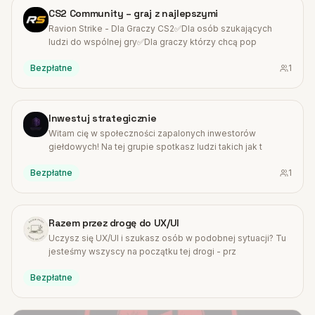
#
20
CS2 Community – graj z najlepszymi
Ravion Strike - Dla Graczy CS2✅Dla osób szukających
ludzi do wspólnej gry✅Dla graczy którzy chcą pop
Bezpłatne
1
#
21
Inwestuj strategicznie
Witam cię w społeczności zapalonych inwestorów
giełdowych! Na tej grupie spotkasz ludzi takich jak t
Bezpłatne
1
#
22
Razem przez drogę do UX/UI
Uczysz się UX/UI i szukasz osób w podobnej sytuacji? Tu
jesteśmy wszyscy na początku tej drogi - prz
Bezpłatne