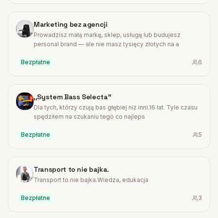
#
10
Marketing bez agencji
Prowadzisz małą markę, sklep, usługę lub budujesz
personal brand — ale nie masz tysięcy złotych na a
Bezpłatne
6
#
11
,,System Bass Selecta''
Dla tych, którzy czują bas głębiej niż inni.16 lat. Tyle czasu
spędziłem na szukaniu tego co najleps
Bezpłatne
5
#
12
Transport to nie bajka.
Transport to nie bajka.Wiedza, edukacja
Bezpłatne
3