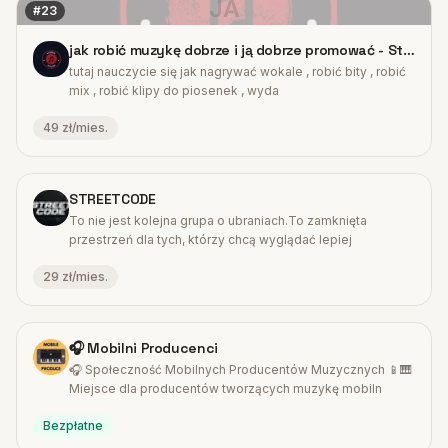
JA
#
23
jak robić muzykę dobrze i ją dobrze promować - Studio Skyline Twenty Two Records
tutaj nauczycie się jak nagrywać wokale , robić bity , robić
mix , robić klipy do piosenek , wyda
49 zł/mies.
#
24
STREETCODE
To nie jest kolejna grupa o ubraniach.To zamknięta
przestrzeń dla tych, którzy chcą wyglądać lepiej
29 zł/mies.
#
25
🎧 Mobilni Producenci
🎧 Społeczność Mobilnych Producentów Muzycznych 📱🎹
Miejsce dla producentów tworzących muzykę mobiln
Bezpłatne